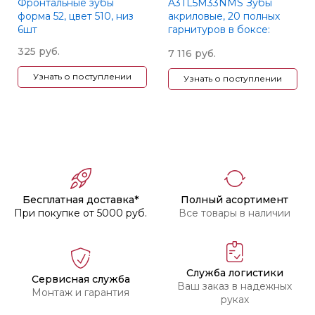
Фронтальные зубы
A3TL5M33NMS Зубы
форма 52, цвет 510, низ
акриловые, 20 полных
6шт
гарнитуров в боксе:
фронт.двухсл. New Ace
325 руб.
7 116 руб.
верх фасон TL5 - 120 шт.;
низ фасон L8 - 120шт.;
Узнать о поступлении
Узнать о поступлении
бок.односл. New Million c
ув.шеечной - фасон M33
- 320шт., цвет A3,
Yamahachi
Бесплатная доставка*
Полный асортимент
При покупке от 5000 руб.
Все товары в наличии
Служба логистики
Сервисная служба
Ваш заказ в надежных
Монтаж и гарантия
руках