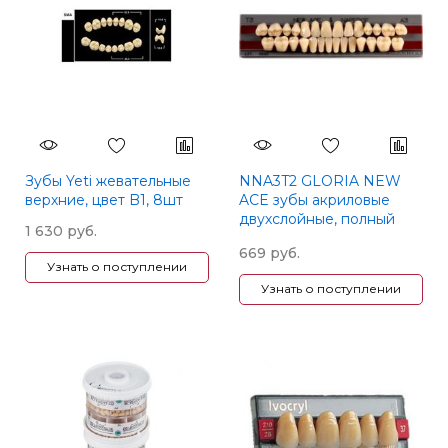
Зубы Yeti жевательные
NNA3T2 GLORIA NEW
верхние, цвет B1, 8шт
ACE зубы акриловые
двухслойные, полный
1 630 руб.
гарнитур: фронтальные
669 руб.
New Ace - фасон Т2,
Узнать о поступлении
боковые Naperce -
Узнать о поступлении
фасон М30, цвет A3, 28
шт., YAMAHACHI
(Япония)