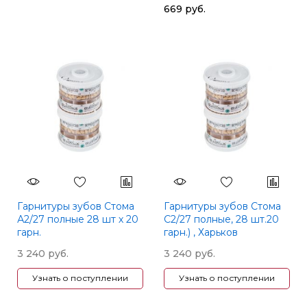
669 руб.
New Ace - фасон TL4,
боковые Naperce -
фасон М33, цвет B2, 28
шт., YAMAHACHI
(Япония)
Гарнитуры зубов Стома
Гарнитуры зубов Стома
А2/27 полные 28 шт х 20
С2/27 полные, 28 шт.20
гарн.
гарн.) , Харьков
3 240 руб.
3 240 руб.
Узнать о поступлении
Узнать о поступлении