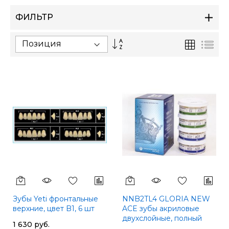
ФИЛЬТР
Сортируется
Сетка
Спи
по
возрастанию.
Установить
по
убыванию
Зубы Yeti фронтальные
NNB2TL4 GLORIA NEW
верхние, цвет B1, 6 шт
ACE зубы акриловые
двухслойные, полный
1 630 руб.
гарнитур: фронтальные