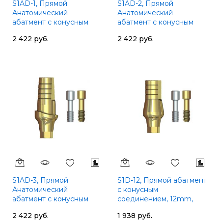
S1AD-1, Прямой
S1AD-2, Прямой
Анатомический
Анатомический
абатмент с конусным
абатмент с конусным
соединением, уступ
соединением, уступ
2 422 руб.
2 422 руб.
1mm, SGS
2mm, SGS
S1AD-3, Прямой
S1D-12, Прямой абатмент
Анатомический
с конусным
абатмент с конусным
соединением, 12mm,
соединением, уступ
SGS
2 422 руб.
1 938 руб.
3mm, SGS