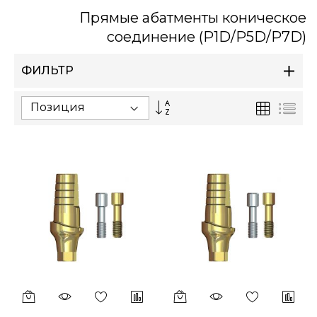
Прямые абатменты коническое
соединение (P1D/P5D/P7D)
ФИЛЬТР
Сортируется
Сетка
Спи
по
возрастанию.
Установить
по
убыванию