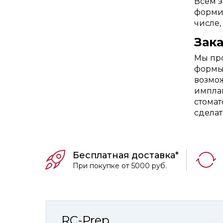
Всем э
формир
числе,
Зак
Мы про
формы 
возмож
имплан
стомат
сделат
Бесплатная доставка*
При покупке от 5000 руб.
RC-Prep