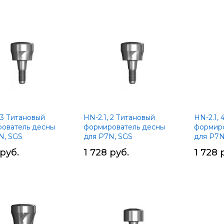
Установ
по
убыван
 3 Титановый
HN-2.1, 2 Титановый
HN-2.1,
ователь десны
формирователь десны
формиро
N, SGS
для P7N, SGS
для P7N
 руб.
1 728 руб.
1 728 