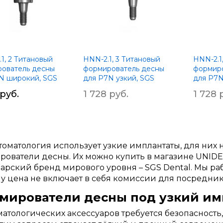
1, 2 Титановый
HNN-2.1, 3 Титановый
HNN-2.1
ователь десны
формирователь десны
формиро
N широкий, SGS
для P7N узкий, SGS
для P7N
 руб.
1 728 руб.
1 728 
томатология использует узкие имплантаты, для них
ователи десны. Их можно купить в магазине UNID
рский бренд мирового уровня – SGS Dental. Мы ра
у цена не включает в себя комиссии для посредник
мирователи десны под узкий им
матологических аксессуаров требуется безопасность