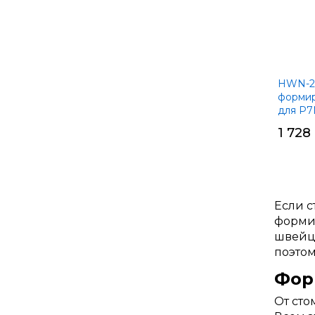
HWN-2.
формир
для P7
1 728
Если с
формир
швейца
поэтом
Фор
От сто