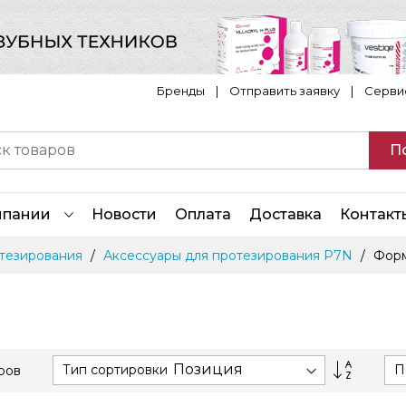
Бренды
|
Отправить заявку
|
Серви
П
мпании
Новости
Оплата
Доставка
Контакт
отезирования
Аксессуары для протезирования P7N
Форм
Сортиру
Тип сортировки
П
ров
по
возраст