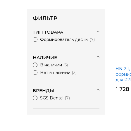
ФИЛЬТР
ТИП ТОВАРА
Формирователь десны
7
НАЛИЧИЕ
В наличии
5
HN-2.1,
Нет в наличии
2
формир
для P7
1 728
БРЕНДЫ
SGS Dental
7