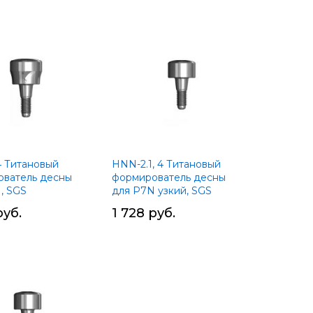
ить
ию
 4 Титановый
HNN-2.1, 4 Титановый
ватель десны
формирователь десны
, SGS
для P7N узкий, SGS
руб.
1 728 руб.