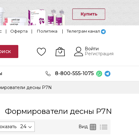
с
|
Оферта
|
Политика
|
Телеграм канал
Войти
оиск
Регистрация
ы
8-800-555-1075
ирователи десны P7N
Формирователи десны P7N
ется
Сетка
Список
Вид
оказать
анию.