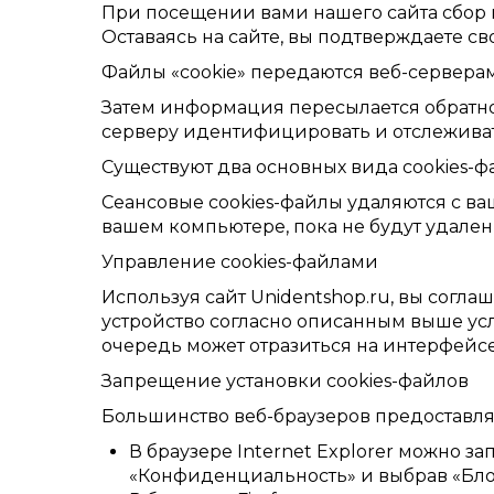
При посещении вами нашего сайта сбор 
Оставаясь на сайте, вы подтверждаете с
Файлы «cookie» передаются веб-сервера
Затем информация пересылается обратно 
серверу идентифицировать и отслеживат
Существуют два основных вида cookies-ф
Сеансовые cookies-файлы удаляются с ва
вашем компьютере, пока не будут удалены
Управление cookies-файлами
Используя сайт
Unidentshop.ru
, вы согла
устройство согласно описанным выше усло
очередь может отразиться на интерфейсе
Запрещение установки cookies-файлов
Большинство веб-браузеров предоставляю
В браузере Internet Explorer можно за
«Конфиденциальность» и выбрав «Бло