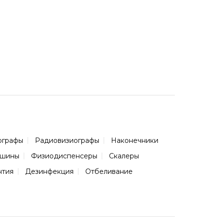
ографы
Радиовизиографы
Наконечники
ашины
Физиодиспенсеры
Скалеры
нтия
Дезинфекция
Отбеливание