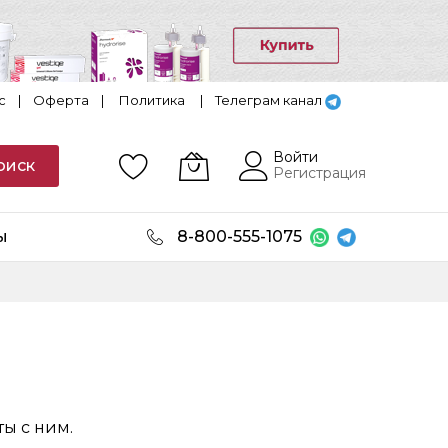
с
|
Оферта
|
Политика
|
Телеграм канал
Войти
оиск
Регистрация
ы
8-800-555-1075
ты с ним.