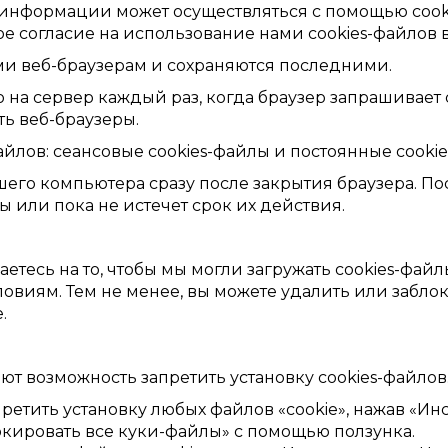
информации может осуществляться с помощью cooki
вое согласие на использование нами cookies-файлов
ми веб-браузерам и сохраняются последними.
на сервер каждый раз, когда браузер запрашивает с
ь веб-браузеры.
айлов: сеансовые cookies-файлы и постоянные cookie
шего компьютера сразу после закрытия браузера. По
 или пока не истечет срок их действия.
шаетесь на то, чтобы мы могли загружать cookies-фа
виям. Тем не менее, вы можете удалить или заблоки
.
т возможность запретить установку cookies-файлов
претить установку любых файлов «cookie», нажав «Ин
кировать все куки-файлы» с помощью ползунка.