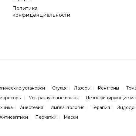
Политика
конфиденциальности
огические установки
Стулья
Лазеры
Рентгены
Том
мпресоры
Ультразвуковые ванны
Дезинфицирующие м
ехника
Анестезия
Имплантология
Терапия
Эндодо
Антисептики
Перчатки
Маски