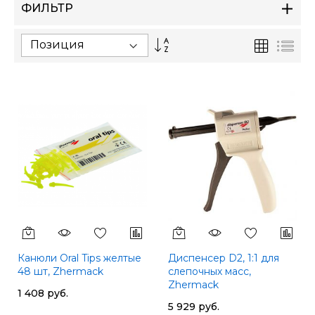
ФИЛЬТР
Сортируется
Сетка
Спи
по
возрастанию.
Установить
по
убыванию
Канюли Oral Tips желтые
Диспенсер D2, 1:1 для
48 шт, Zhermack
слепочных масс,
Zhermack
1 408 руб.
5 929 руб.