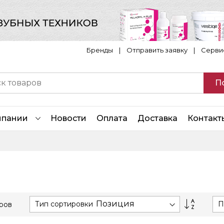
Бренды
|
Отправить заявку
|
Серви
П
мпании
Новости
Оплата
Доставка
Контакт
Сортир
Тип сортировки
П
ров
по
возраст