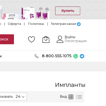
с
|
Оферта
|
Политика
|
Телеграм канал
Войти
оиск
Регистрация
ы
8-800-555-1075
Импланты
уется
Сетка
Список
Вид
оказать
анию.