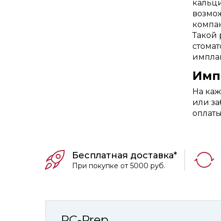
кальци
возмож
компан
Такой 
стомат
имплан
Имп
На каж
или за
оплаты
Бесплатная доставка*
При покупке от 5000 руб.
RC-Prep