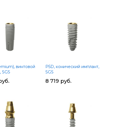
ить
ию
emium), винтовой
P5D, конический имплант,
, SGS
SGS
руб.
8 719 руб.