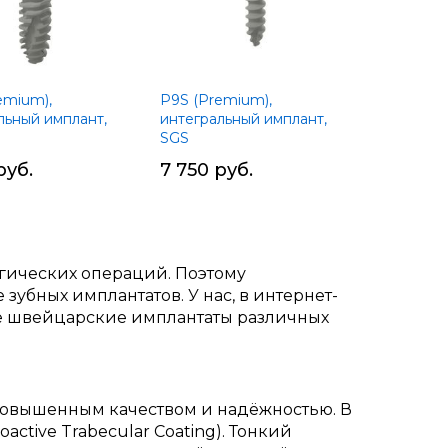
emium),
P9S (Premium),
льный имплант,
интегральный имплант,
SGS
руб.
7 750 руб.
огических операций. Поэтому
зубных имплантатов. У нас, в интернет-
е швейцарские имплантаты различных
повышенным качеством и надёжностью. В
ctive Trabecular Coating). Тонкий