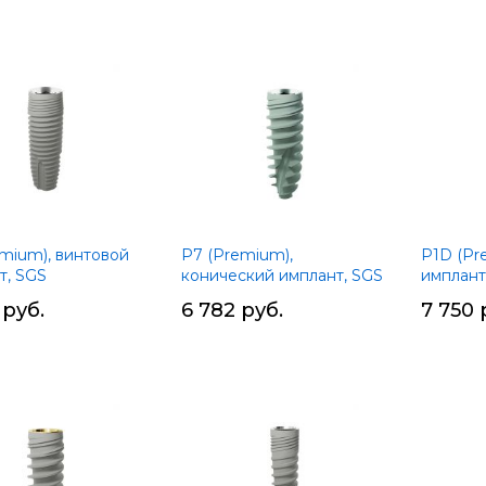
Установ
по
убыван
emium), винтовой
P7 (Premium),
P1D (Pr
т, SGS
конический имплант, SGS
имплант
 руб.
6 782 руб.
7 750 