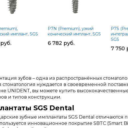
remium),
P7N (Premium), узкий
P7S (Pr
ский имплант, SGS
конический имплант, SGS
интегра
SGS
 руб.
6 782 руб.
7 750 
тация зубов – одна из распространённых стоматол
 стоматология нуждается в своевременной поставке 
не UNIDENT, вы можете купить высококачественны
ов и типов конструкции.
лантаты SGS Dental
рские зубные имплантаты SGS Dental отличаются 
пользуется инновационное покрытие SBTC (Smart Bioa