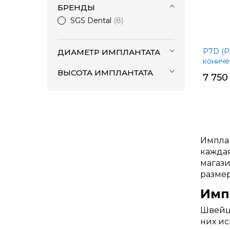
БРЕНДЫ
SGS Dental
8
P7D (P
ДИАМЕТР ИМПЛАНТАТА
кониче
ВЫСОТА ИМПЛАНТАТА
7 750
Имплан
каждая
магази
размер
Имп
Швейца
них ис