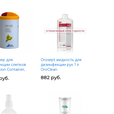
Установить
по
убыванию
ер для
Orosept жидкость для
кции слепков
дезинфекции рук 1 л
tion Container,
OroClean
tal
882 руб.
руб.