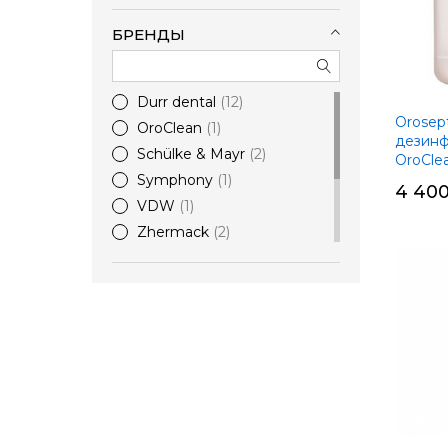
БРЕНДЫ
Durr dental
12
Orosep
OroClean
1
дезинф
Schülke & Mayr
2
OroCle
Symphony
1
4 400
VDW
1
Zhermack
2
Армакон
1
СКС ProfLine
1
Самарамедпром ОАО
1
Эстэйд-Сервисгруп
2