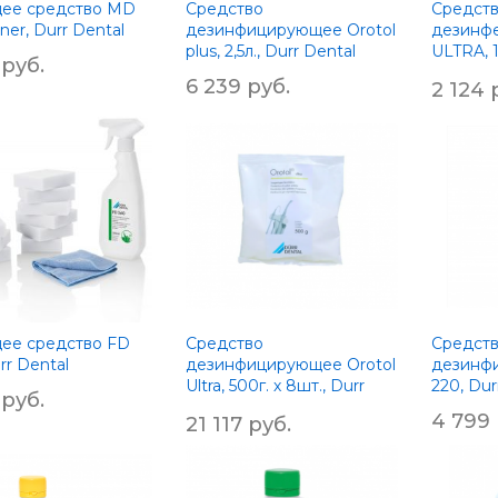
ее средство MD
Средство
Средств
aner, Durr Dental
дезинфицирующее Orotol
дезинфе
plus, 2,5л., Durr Dental
ULTRA, 
 руб.
Zherma
6 239 руб.
2 124 
ее средство FD
Средство
Средст
rr Dental
дезинфицирующее Orotol
дезинф
Ultra, 500г. х 8шт., Durr
220, Dur
 руб.
Dental
4 799 
21 117 руб.