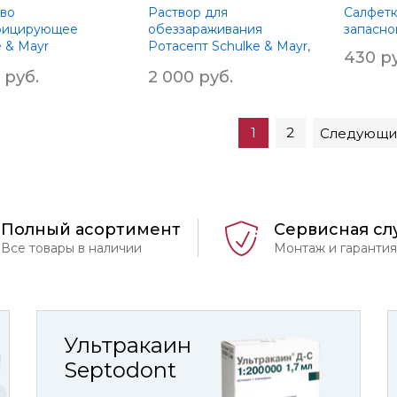
во
Раствор для
Салфетк
фицирующее
обеззараживания
запасно
e & Mayr
Ротасепт Schulke & Mayr,
430 ру
ept, 1л.
2л
 руб.
2 000 руб.
1
2
Следующи
Полный асортимент
Сервисная сл
Все товары в наличии
Монтаж и гарантия
Ультракаин
Septodont