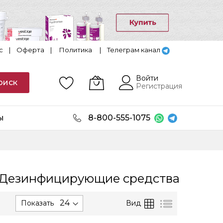
с
|
Оферта
|
Политика
|
Телеграм канал
Войти
оиск
Регистрация
ы
8-800-555-1075
Дезинфицирующие средства
Сортируется
Сетка
Список
Вид
Показать
по
возрастанию.