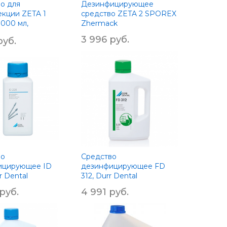
о для
Дезинфицирующее
кции ZETA 1
средство ZETA 2 SPOREX
1000 мл,
Zhermack
ck
3 996 руб.
руб.
во
Средство
ицирующее ID
дезинфицирующее FD
r Dental
312, Durr Dental
руб.
4 991 руб.