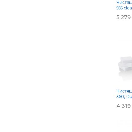
Чистящ
555 cle
5 279
Чистящ
360, Du
4 319