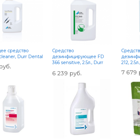
ее средство
Средство
Средст
cleaner, Durr Dental
дезинфицирующее FD
дезинф
366 sensitive, 2.5л., Durr
212, 2.5л
руб.
Dental
7 679 
6 239 руб.