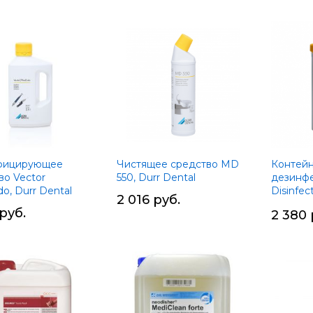
фицирующее
Чистящее средство MD
Контейн
во Vector
550, Durr Dental
дезинфе
o, Durr Dental
Disinfec
2 016 руб.
Durr Den
 руб.
2 380 