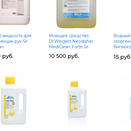
t жидкость для
Моющее средство
Водный 
екции рук 5л
Dr.Weigert Neodisher
хлоргек
an
MediClean Forte 5л
биглюко
мл.
 руб.
10 500 руб.
15 руб