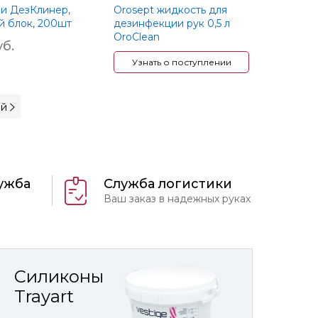
и ДезКлинер,
Orosept жидкость для
й блок, 200шт
дезинфекции рук 0,5 л
OroClean
б.
Узнать о поступлении
й
ужба
Служба логистики
Ваш заказ в надежных руках
Силиконы
Trayart