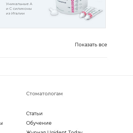
Уникальные А
и С силиконы
из Италии
Показать все
Стоматологам
Статьи
ы
Обучение
Журнал Unident Today