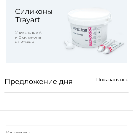
Силиконы
Trayart
Уникальные А
и С силиконы
из Италии
Показать все
Предложение дня