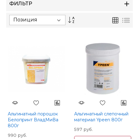
ФИЛЬТР
Сортируется
Сетка
Спи
по
возрастанию.
Установить
по
убыванию
Альгинатный порошок
Альгинатный слепочный
Белопринт ВладМиВа
материал Ypeen 800г
800г
597 руб.
990 руб.