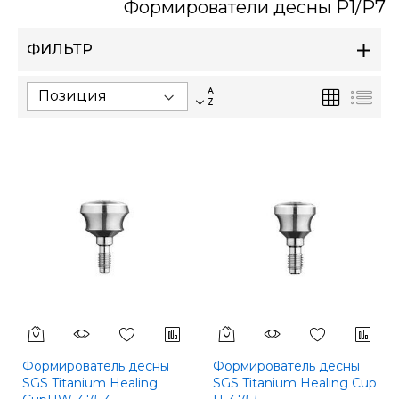
Формирователи десны P1/P7
ФИЛЬТР
Сортируется
Сетка
Спи
по
возрастанию.
Установить
по
убыванию
Формирователь десны
Формирователь десны
SGS Titanium Healing
SGS Titanium Healing Cup