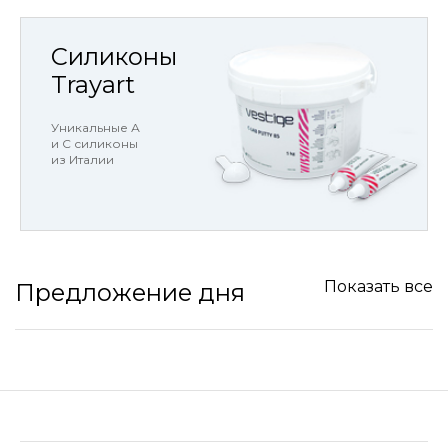
Силиконы
Trayart
Уникальные А
и С силиконы
из Италии
Показать все
Предложение дня