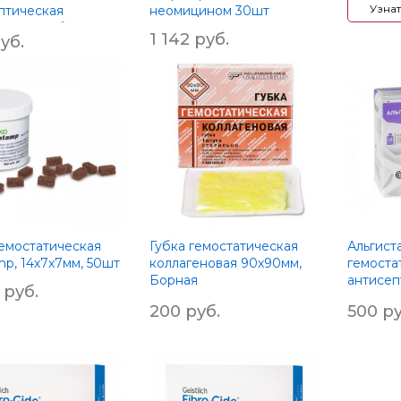
Узна
птическая
неомицином 30шт
еновая губка с
1 142 руб.
уб.
ксидином и
идазолом 30шт
гемостатическая
Губка гемостатическая
Альгиста
mp, 14х7х7мм, 50шт
коллагеновая 90х90мм,
гемоста
Борная
антисеп
 руб.
кислота+Нитрофурал+Коллаген
порошок
200 руб.
500 ру