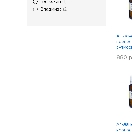
Белкозин
1
Владмива
2
Альване
кровоо
антисе
коллаг
880 р
линком
Альване
кровоо