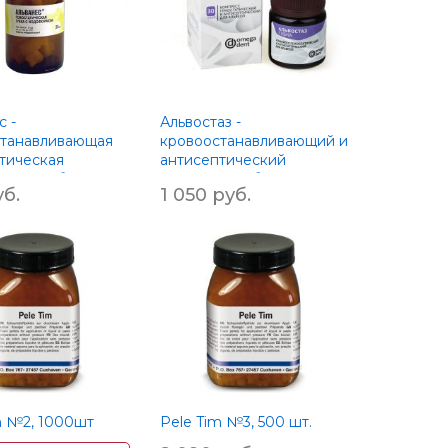
с -
Альвостаз -
станавливающая
кровоостанавливающий и
тическая
антисептический
новая губка с
компресс, губка 30шт
б.
1 050 руб.
рмом 30шт
m №2, 1000шт
Pele Tim №3, 500 шт.