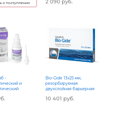
2 090 руб.
ть о поступлении
б -
Bio-Gide 13x25 мм,
тический и
резорбируемая
тический
двухслойная барьерная
 10г
мембрана
б.
10 401 руб.