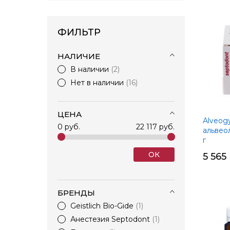
ФИЛЬТР
НАЛИЧИЕ
В наличии
2
Нет в наличии
16
ЦЕНА
Alveogy
0 руб.
22 117 руб.
альвео
г
ОК
5 565
БРЕНДЫ
Geistlich Bio-Gide
1
Анестезия Septodont
1