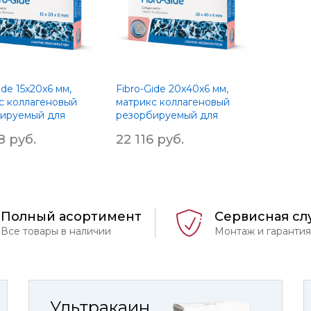
ide 15х20x6 мм,
Fibro-Gide 20х40x6 мм,
с коллагеновый
матрикс коллагеновый
ируемый для
резорбируемый для
тации мягких
аугментации мягких
8 руб.
22 116 руб.
тканей
Полный асортимент
Сервисная сл
Все товары в наличии
Монтаж и гарантия
Ультракаин