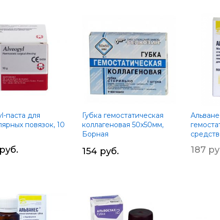
Устано
по
убыва
l-паста для
Губка гемостатическая
Альване
лярных повязок, 10
коллагеновая 50х50мм,
гемоста
Борная
средств
кислота+Нитрофурал+Коллаген
 руб.
187 ру
154 руб.