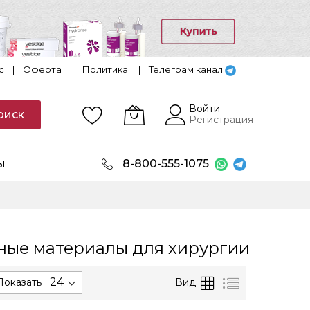
с
|
Оферта
|
Политика
|
Телеграм канал
Войти
оиск
Регистрация
ы
8-800-555-1075
ные материалы для хирургии
уется
Сетка
Список
Вид
Показать
танию.