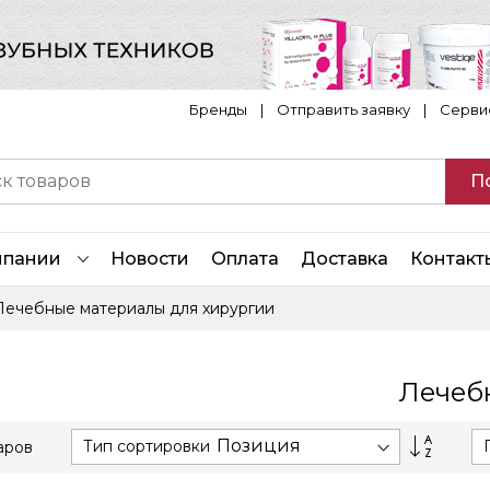
Бренды
|
Отправить заявку
|
Серви
П
мпании
Новости
Оплата
Доставка
Контакт
Лечебные материалы для хирургии
Лечеб
Сортир
Тип сортировки
аров
по
возрас