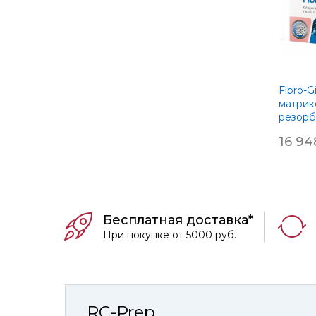
Fibro-G
матрик
резорб
аугмен
16 94
тканей
Бесплатная доставка*
При покупке от 5000 руб.
RC-Prep