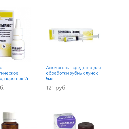
вить
нию
с -
Алюмогель - средство для
тическое
обработки зубных лунок
о, порошок 7г
5мл
б.
121 руб.