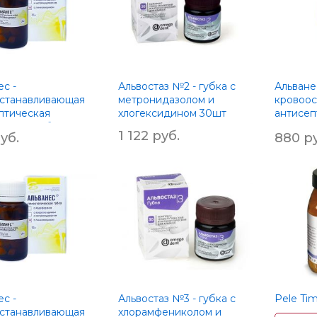
с -
Альвостаз №2 - губка с
Альване
станавливающая
метронидазолом и
кровоо
птическая
хлогексидином 30шт
антисеп
еновая губка с
коллаге
1 122 руб.
уб.
880 ру
ицином, 30 шт.
йодофо
с -
Альвостаз №3 - губка с
Pele Ti
станавливающая
хлорамфениколом и