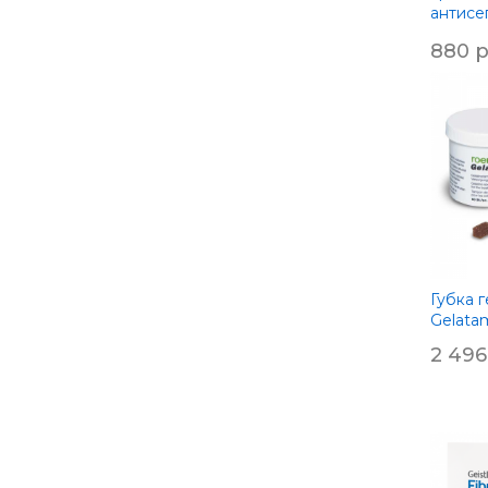
антисе
коллаг
880 р
хлорге
метрон
Губка 
Gelata
2 496