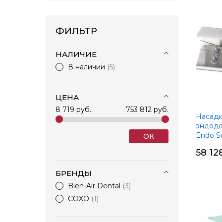
ФИЛЬТР
НАЛИЧИЕ
В наличии
5
ЦЕНА
8 719 руб.
753 812 руб.
Насад
эндодо
Endo S
ОК
Retrea
58 12
6шт
БРЕНДЫ
Bien-Air Dental
3
COXO
1