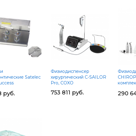
Установ
по
убыван
ки
Физиодиспенсер
Физиод
нтические Satelec
хирургический C-SAILOR
CHIROP
uccess
Pro, COXO
комплек
tment Kit комплект
наконеч
753 811 руб.
8 руб.
290 64
MICRO-S