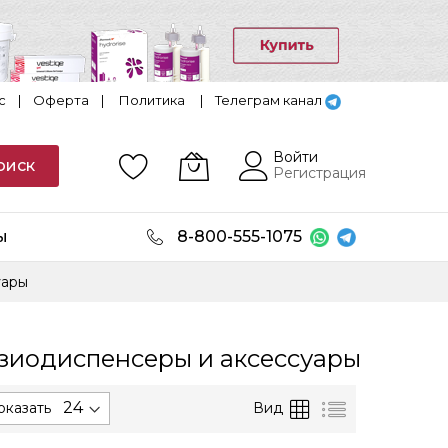
с
|
Оферта
|
Политика
|
Телеграм канал
Войти
оиск
Регистрация
ы
8-800-555-1075
уары
зиодиспенсеры и аксессуары
ется
Сетка
Список
Вид
оказать
анию.