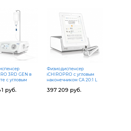
ить
ию
испенсер
Физиодиспенсер
RO 3RD GEN в
iCHIROPRO с угловым
те с угловым
наконечником CA 20:1 L
ником CA 20:1 L
MICRO-SERIES, Bien-Air
1 руб.
397 209 руб.
ERIES, Bien-Air