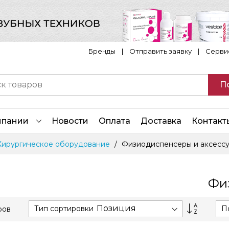
Бренды
|
Отправить заявку
|
Серви
П
мпании
Новости
Оплата
Доставка
Контакт
Хирургическое оборудование
Физиодиспенсеры и аксесс
Фи
Сортиру
Тип сортировки
П
ров
по
возраст