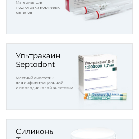
Материал для
подготовки корневых
каналов
Ультракаин
Septodont
Местный анестетик
для инфильтрационной
и проводниковой анестезии
Силиконы