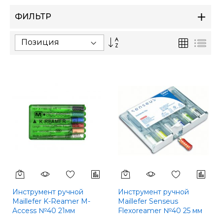
ФИЛЬТР
Сортируется
Сетка
Спи
по
возрастанию.
Установить
по
убыванию
Инструмент ручной
Инструмент ручной
Maillefer K-Reamer M-
Maillefer Senseus
Access №40 21мм
Flexoreamer №40 25 мм
A11MA02104012
A101102504000