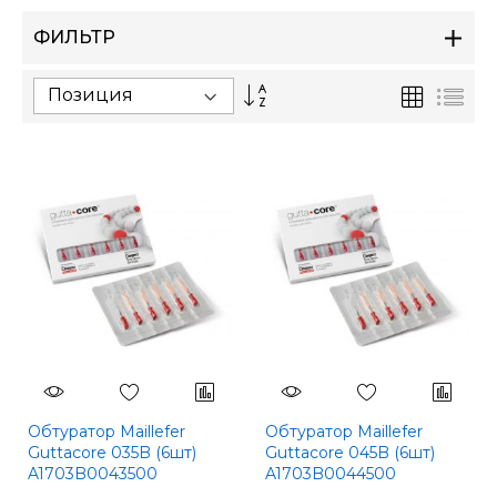
ФИЛЬТР
Сортируется
Сетка
Спи
по
возрастанию.
Установить
по
убыванию
Обтуратор Maillefer
Обтуратор Maillefer
Guttacore 035B (6шт)
Guttacore 045B (6шт)
A1703B0043500
A1703B0044500