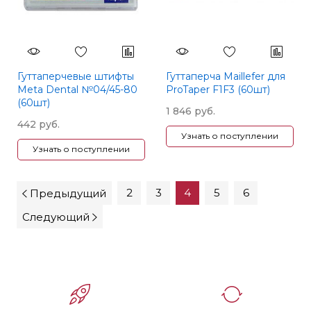
Гуттаперчевые штифты
Гуттаперча Maillefer для
Meta Dental №04/45-80
ProTaper F1F3 (60шт)
(60шт)
1 846 руб.
442 руб.
Узнать о поступлении
Узнать о поступлении
2
3
4
5
6
Предыдущий
Следующий