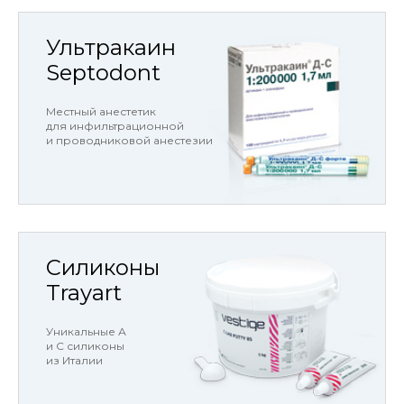
Ультракаин
Septodont
Местный анестетик
для инфильтрационной
и проводниковой анестезии
Силиконы
Trayart
Уникальные А
и С силиконы
из Италии