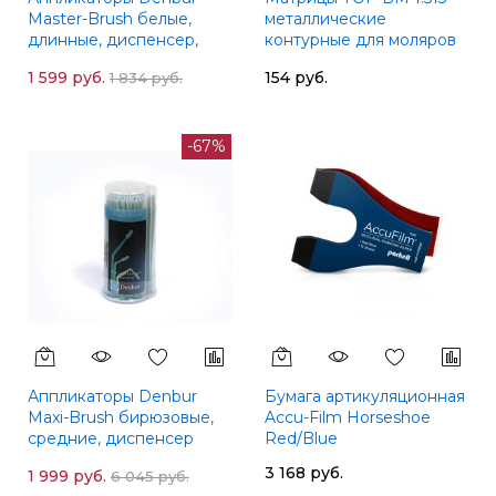
Master-Brush белые,
металлические
длинные, диспенсер,
контурные для моляров
125шт
формы 3, 50 мкм
1 599 руб.
154 руб.
1 834 руб.
-67%
Аппликаторы Denbur
Бумага артикуляционная
Maxi-Brush бирюзовые,
Accu-Film Horseshoe
средние, диспенсер
Red/Blue
150шт
3 168 руб.
1 999 руб.
6 045 руб.