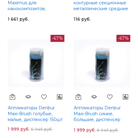
Maximus для
контурные секционные
нанокомпозитов,
металлические средние
микрогибридов,
с выступом твердые,
1 661 руб.
116 руб.
микрофилов 1шт
50мкм, 10шт
-67%
-67%
Аппликаторы Denbur
Аппликаторы Denbur
Maxi-Brush голубые,
Maxi-Brush синие,
малые, диспенсер 150шт
большие, диспенсер
150шт
1 999 руб.
6 045 руб.
1 999 руб.
6 045 руб.