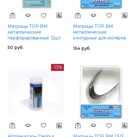
Матрицы ТОР ВМ
Матрицы ТОР ВМ
металлические
металлические
перфорированные 12шт
контурные для моляров
без выступа, 50 мкм
50 руб.
154 руб.
-13%
Аппликаторы Denbur
Матрицы ТОР ВМ 1.513