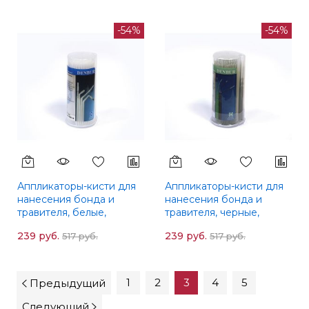
-54%
-54%
Аппликаторы-кисти для
Аппликаторы-кисти для
нанесения бонда и
нанесения бонда и
травителя, белые,
травителя, черные,
длинные 100 шт, Master-
короткие, 100 шт,
239 руб.
239 руб.
517 руб.
517 руб.
Brush
Master-Brush
1
2
3
4
5
Предыдущий
Следующий