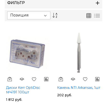
ФИЛЬТР
Сортируется
Сетка
Спи
по
возрастанию.
Установить
по
убыванию
Диски Kerr OptiDisc
Камень NTI Arkansas, 1шт
№4191 100шт
202 руб.
1 812 руб.