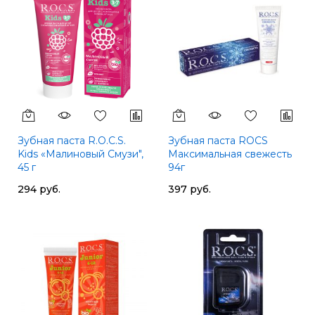
Зубная паста R.O.C.S.
Зубная паста ROCS
Kids «Малиновый Смузи",
Максимальная свежесть
45 г
94г
294 руб.
397 руб.