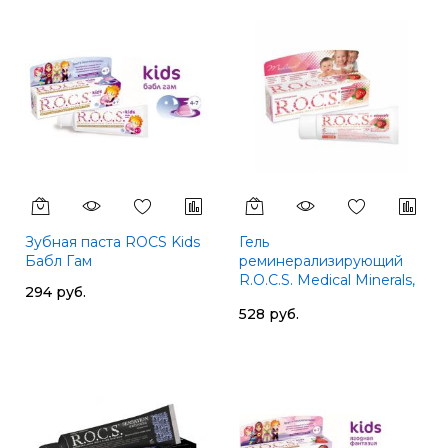
Зубная паста ROCS Kids
Гель
Бабл Гам
реминерализирующий
R.O.C.S. Мedical Minerals,
294 руб.
для детей и подростков,
528 руб.
клубника