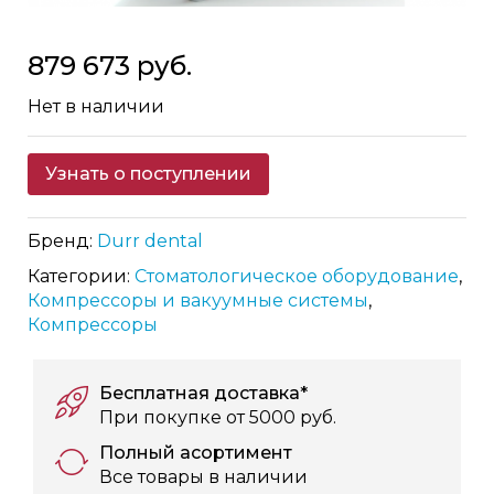
Skip
879 673 руб.
to
the
Нет в наличии
beginning
of
the
Узнать о поступлении
images
gallery
Бренд:
Durr dental
Категории:
Стоматологическое оборудование
,
Компрессоры и вакуумные системы
,
Компрессоры
Бесплатная доставка*
При покупке от 5000 руб.
Полный асортимент
Все товары в наличии