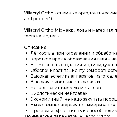
Villacryl Ortho
- cъёмные ортодонтические
and pepper”)
Villacryl Ortho Mix
- акриловый материал 
теста на модель.
Описание:
Лёгкость в приготовлении и обработк
Короткое время образования геля – 
Возможность создания индивидуальн
Обеспечивает пациенту комфортность
Высокая эстетика аппаратов, изготовле
Высокая стабильность окраски
Не содержит тяжёлых металлов
Биологически нейтрален
Экономичный; не надо закупать поро
Низкотемпературная полимеризация
Простой и эффективный способ поли
Технические параметры
Villacryl Ortho: