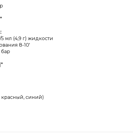
ар
*
:
 мл (4,9 г) жидкости
вания 8-10′
 бар
]*
, красный, синий)