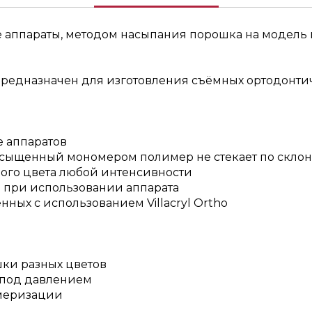
 аппараты, методом насыпания порошка на модель 
предназначен для изготовления съёмных ортодонти
е аппаратов
насыщенный мономером полимер не стекает по скло
ого цвета любой интенсивности
 при использовании аппарата
нных с использованием Villacryl Ortho
шки разных цветов
 под давлением
меризации