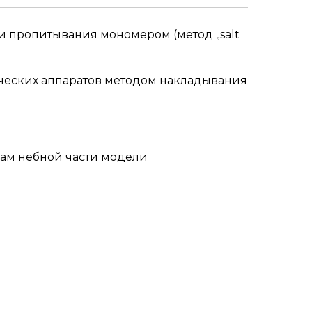
и пропитывания мономером (метод „salt
ческих аппаратов методом накладывания
нам нёбной части модели