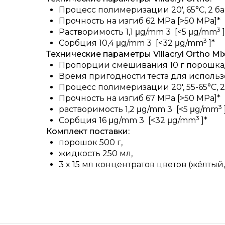
Процесс полимеризации 20′, 65°C, 2 б
Прочность на изгиб 62 MPa [>50 MPa]*
3
Растворимость 1,1 μg/mm 3 [<5 μg/mm
]
3
Сорбция 10,4 μg/mm 3 [<32 μg/mm
]*
Технические параметры Villacryl Ortho Mix
Пропорции смешивания 10 г порошка/5
Время пригодности теста для использо
Процесс полимеризации 20′, 55-65°C, 2
Прочность на изгиб 67 MPa [>50 MPa]*
3
растворимость 1,2 μg/mm 3 [<5 μg/mm
3
Сорбция 16 μg/mm 3 [<32 μg/mm
]*
Комплект поставки:
порошок 500 г,
жидкость 250 мл,
3 x 15 мл концентратов цветов (жёлтый