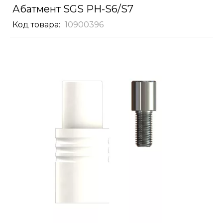
Абатмент SGS PH-S6/S7
Код товара
10900396
Skip
to
the
end
of
the
images
gallery