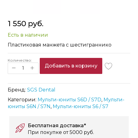
Skip
1 550 руб.
to
the
Есть в наличии
beginning
of
Пластиковая манжета с шестиграннико
the
images
Количество:
gallery
Добавить в корзину
Бренд:
SGS Dental
Категории:
Мульти-юниты S6D / S7D
,
Мульти-
юниты S6N / S7N
,
Мульти-юниты S6 / S7
Бесплатная доставка*
При покупке от 5000 руб.