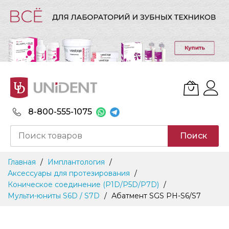
8-800-555-1075
Поиск
Skip
Главная
Имплантология
to
Аксессуары для протезирования
Content
Коническое соединение (P1D/P5D/P7D)
Мульти-юниты S6D / S7D
Абатмент SGS PH-S6/S7