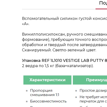
По
Вспомогательный силикон густой консис
«А».
Винилполисилоксан, ручного смешивани
формование), требующих точного воспро
обработки и твердый после затвердеван
Сканируемый. Светло-зеленый цвет.
Упаковка REF 1L1010 VESTIGE LAB PUTTY 8
2 ведра по 1,5 кг (база+катализатор).