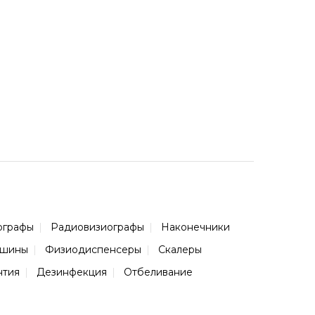
ографы
Радиовизиографы
Наконечники
ашины
Физиодиспенсеры
Скалеры
нтия
Дезинфекция
Отбеливание