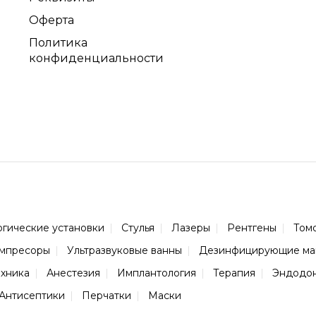
Оферта
Политика
конфиденциальности
огические установки
Стулья
Лазеры
Рентгены
Том
мпресоры
Ультразвуковые ванны
Дезинфицирующие м
ехника
Анестезия
Имплантология
Терапия
Эндодо
Антисептики
Перчатки
Маски