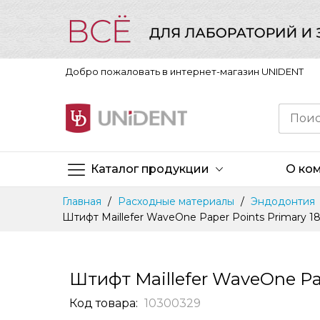
Добро пожаловать в интернет-магазин UNIDENT
Каталог продукции
О ко
Skip
Главная
Расходные материалы
Эндодонтия
to
Штифт Maillefer WaveOne Paper Points Primary
Content
Штифт Maillefer WaveOne P
Код товара
10300329