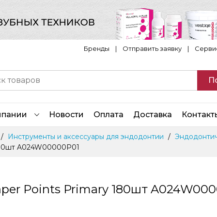
Бренды
|
Отправить заявку
|
Серви
П
мпании
Новости
Оплата
Доставка
Контакт
Инструменты и аксессуары для эндодонтии
Эндодонтич
 180шт A024W00000P01
aper Points Primary 180шт A024W00