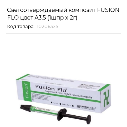
Светоотверждаемый композит FUSION
FLO цвет A3.5 (1шпр x 2г)
Код товара
10206325
Skip
to
the
end
of
the
images
gallery