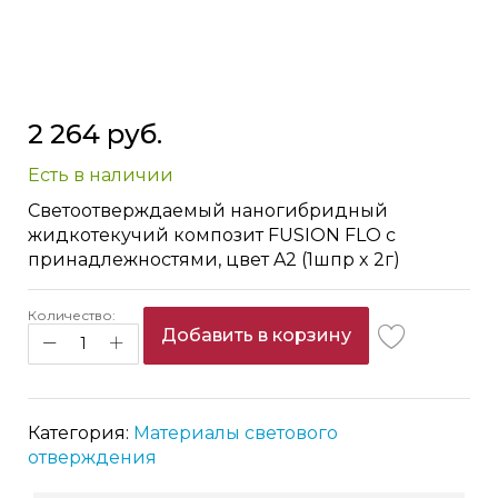
Skip
2 264 руб.
to
the
Есть в наличии
beginning
of
Светоотверждаемый наногибридный
the
жидкотекучий композит FUSION FLO с
images
принадлежностями, цвет A2 (1шпр x 2г)
gallery
Количество:
Добавить в корзину
Категория:
Материалы светового
отверждения