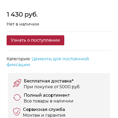
Skip
1 430 руб.
to
the
Нет в наличии
beginning
of
the
Узнать о поступлении
images
gallery
Категория:
Цементы для постоянной
фиксации
Бесплатная доставка*
При покупке от 5000 руб.
Полный асортимент
Все товары в наличии
Сервисная служба
Монтаж и гарантия