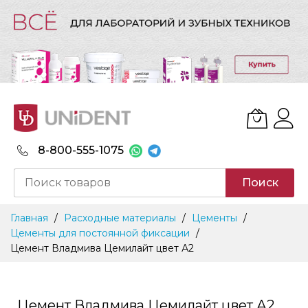
8-800-555-1075
Поиск
Skip
Главная
Расходные материалы
Цементы
to
Цементы для постоянной фиксации
Content
Цемент Владмива Цемилайт цвет А2
Цемент Владмива Цемилайт цвет А2