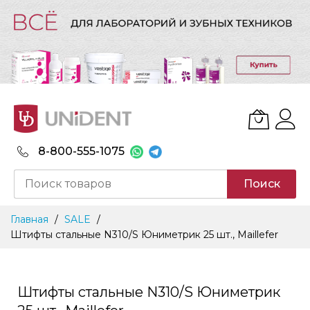
8-800-555-1075
Поиск
Skip
Главная
SALE
to
Штифты стальные N310/S Юниметрик 25 шт., Maillefer
Content
Штифты стальные N310/S Юниметрик