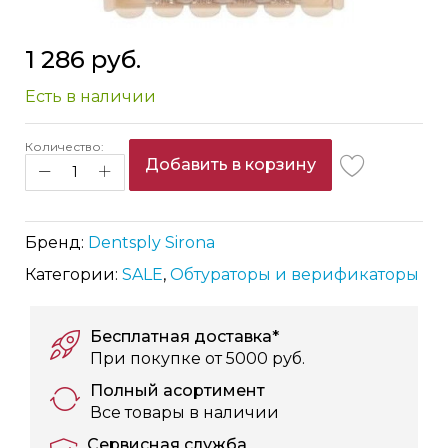
Skip
1 286 руб.
to
the
Есть в наличии
beginning
of
the
Количество:
Добавить в корзину
images
gallery
Бренд:
Dentsply Sirona
Категории:
SALE
,
Обтураторы и верификаторы
Бесплатная доставка*
При покупке от 5000 руб.
Полный асортимент
Все товары в наличии
Сервисная служба