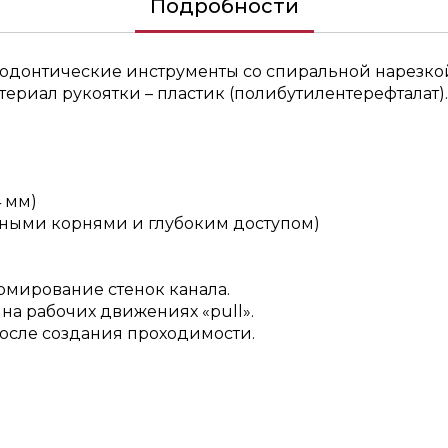
Подробности
донтические инструменты со спиральной нарезкой
териал рукоятки – пластик (полибутилентерефталат
 мм)
инными корнями и глубоким доступом)
рмирование стенок канала.
на рабочих движениях «pull».
осле создания проходимости.