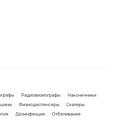
ографы
Радиовизиографы
Наконечники
ашины
Физиодиспенсеры
Скалеры
нтия
Дезинфекция
Отбеливание