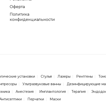
Оферта
Политика
конфиденциальности
огические установки
Стулья
Лазеры
Рентгены
Том
мпресоры
Ультразвуковые ванны
Дезинфицирующие м
ехника
Анестезия
Имплантология
Терапия
Эндодо
Антисептики
Перчатки
Маски