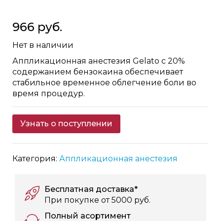
Skip
966 руб.
to
the
Нет в наличии
beginning
of
Аппликационная анестезия Gelato с 20%
the
содержанием бензокаина обеспечивает
images
стабильное временное облегчение боли во
gallery
время процедур.
Узнать о поступлении
Категория:
Аппликационная анестезия
Бесплатная доставка*
При покупке от 5000 руб.
Полный асортимент