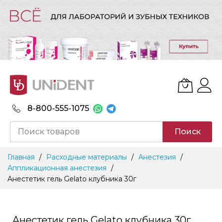
8-800-555-1075
Поиск
Skip
Главная
Расходные материалы
Анестезия
to
Аппликационная анестезия
Content
Aнестетик гель Gelato клубника 30г
Aнестетик гель Gelato клубника 30г